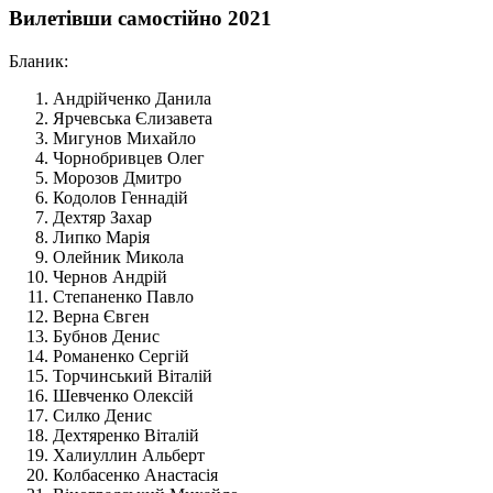
Вилетівши самостійно 2021
Бланик:
Андрійченко Данила
Ярчевська Єлизавета
Мигунов Михайло
Чорнобривцев Олег
Морозов Дмитро
Кодолов Геннадій
Дехтяр Захар
Липко Марія
Олейник Микола
Чернов Андрій
Степаненко Павло
Верна Євген
Бубнов Денис
Романенко Сергій
Торчинський Віталій
Шевченко Олексій
Силко Денис
Дехтяренко Віталій
Халиуллин Альберт
Колбасенко Анастасія