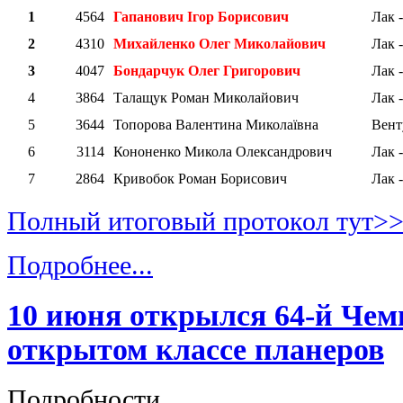
1
4564
Гапанович Ігор Борисович
Лак 
2
4310
Михайленко Олег Миколайович
Лак -
3
4047
Бондарчук Олег Григорови
ч
Лак -
4
3864
Талащук Роман Миколайович
Лак -
5
3644
Топорова Валентина Миколаївна
Вент
6
3114
Кононенко Микола Олександрович
Лак -
7
2864
Кривобок Роман Борисович
Лак -
Полный итоговый протокол тут>
Подробнее...
10 июня открылся 64-й Че
открытом классе планеров
Подробности