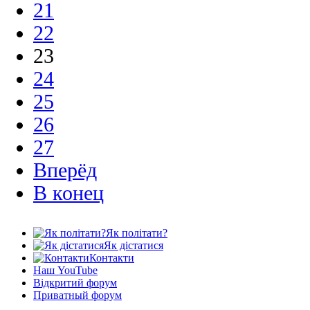
21
22
23
24
25
26
27
Вперёд
В конец
Як політати?
Як дістатися
Контакти
Наш YouTube
Відкритий форум
Приватный форум