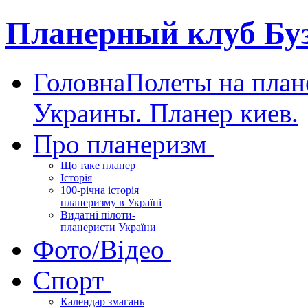
Планерный клуб Бу
Головна
Полеты на план
Украины. Планер киев.
Про планеризм
Що таке планер
Історія
100-річна історія
планеризму в Україні
Видатні пілоти-
планеристи України
Фото/Відео
Спорт
Календар змагань