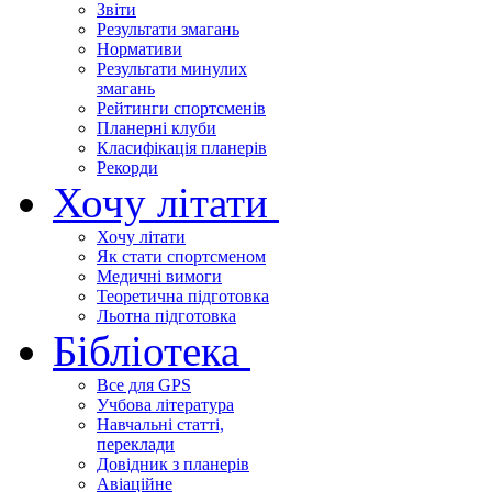
Звіти
Результати змагань
Нормативи
Результати минулих
змагань
Рейтинги спортсменів
Планерні клуби
Класифікація планерів
Рекорди
Хочу літати
Хочу літати
Як стати спортсменом
Медичні вимоги
Теоретична підготовка
Льотна підготовка
Бібліотека
Все для GPS
Учбова література
Навчальні статті,
переклади
Довідник з планерів
Авіаційне