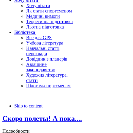
Хочу літати
Хочу літати
Як стати спортсменом
Медичні вимоги
Теоретична підготовка
Льотна підготовка
Бібліотека
Все для GPS
Учбова література
Навчальні статті,
переклади
Довідник з планерів
Авіаційне
законодавство
Художня література,
статті
Пілотам-спортсменам
Skip to content
Скоро полеты! А пока....
Подробности