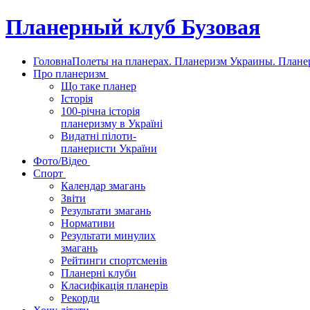
Планерный клуб Бузовая
Головна
Полеты на планерах. Планеризм Украины. Планер
Про планеризм
Що таке планер
Історія
100-річна історія
планеризму в Україні
Видатні пілоти-
планеристи України
Фото/Відео
Спорт
Календар змагань
Звіти
Результати змагань
Нормативи
Результати минулих
змагань
Рейтинги спортсменів
Планерні клуби
Класифікація планерів
Рекорди