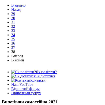
В начало
Назад
29
30
31
32
33
34
35
36
37
38
Вперёд
В конец
Як політати?
Як дістатися
Контакти
Наш YouTube
Відкритий форум
Приватный форум
Вилетівши самостійно 2021