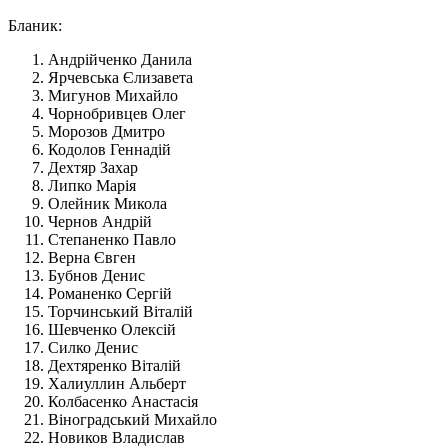
Бланик:
Андрійченко Данила
Ярчевська Єлизавета
Мигунов Михайло
Чорнобривцев Олег
Морозов Дмитро
Кодолов Геннадій
Дехтяр Захар
Липко Марія
Олейник Микола
Чернов Андрій
Степаненко Павло
Верна Євген
Бубнов Денис
Романенко Сергій
Торчинський Віталій
Шевченко Олексій
Силко Денис
Дехтяренко Віталій
Халиуллин Альберт
Колбасенко Анастасія
Віноградський Михайло
Новиков Владислав