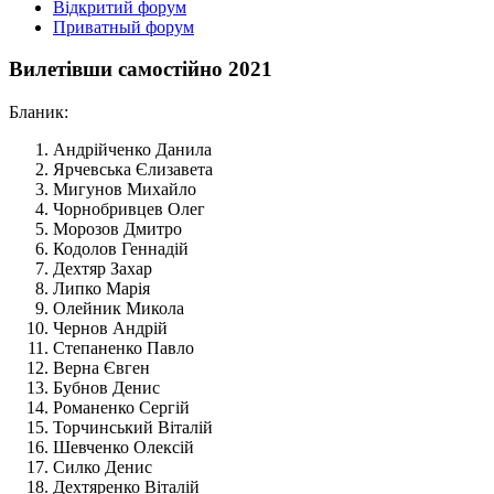
Відкритий форум
Приватный форум
Вилетівши самостійно 2021
Бланик:
Андрійченко Данила
Ярчевська Єлизавета
Мигунов Михайло
Чорнобривцев Олег
Морозов Дмитро
Кодолов Геннадій
Дехтяр Захар
Липко Марія
Олейник Микола
Чернов Андрій
Степаненко Павло
Верна Євген
Бубнов Денис
Романенко Сергій
Торчинський Віталій
Шевченко Олексій
Силко Денис
Дехтяренко Віталій