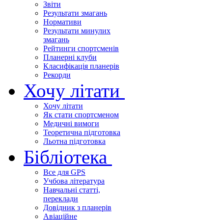
Звіти
Результати змагань
Нормативи
Результати минулих
змагань
Рейтинги спортсменів
Планерні клуби
Класифікація планерів
Рекорди
Хочу літати
Хочу літати
Як стати спортсменом
Медичні вимоги
Теоретична підготовка
Льотна підготовка
Бібліотека
Все для GPS
Учбова література
Навчальні статті,
переклади
Довідник з планерів
Авіаційне