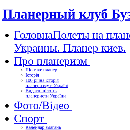
Планерный клуб Бу
Головна
Полеты на план
Украины. Планер киев.
Про планеризм
Що таке планер
Історія
100-річна історія
планеризму в Україні
Видатні пілоти-
планеристи України
Фото/Відео
Спорт
Календар змагань