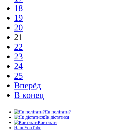
18
19
20
21
22
23
24
25
Вперёд
В конец
Як політати?
Як дістатися
Контакти
Наш YouTube