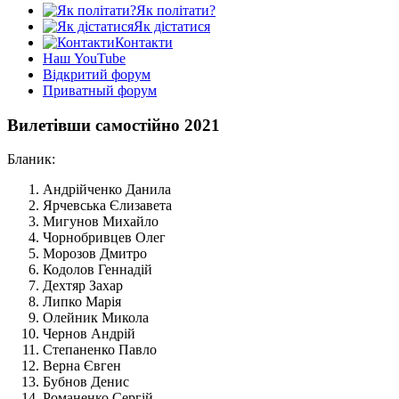
Як політати?
Як дістатися
Контакти
Наш YouTube
Відкритий форум
Приватный форум
Вилетівши самостійно 2021
Бланик:
Андрійченко Данила
Ярчевська Єлизавета
Мигунов Михайло
Чорнобривцев Олег
Морозов Дмитро
Кодолов Геннадій
Дехтяр Захар
Липко Марія
Олейник Микола
Чернов Андрій
Степаненко Павло
Верна Євген
Бубнов Денис
Романенко Сергій