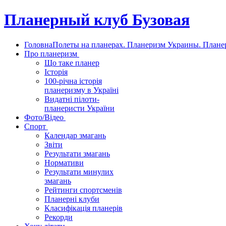
Планерный клуб Бузовая
Головна
Полеты на планерах. Планеризм Украины. Планер
Про планеризм
Що таке планер
Історія
100-річна історія
планеризму в Україні
Видатні пілоти-
планеристи України
Фото/Відео
Спорт
Календар змагань
Звіти
Результати змагань
Нормативи
Результати минулих
змагань
Рейтинги спортсменів
Планерні клуби
Класифікація планерів
Рекорди