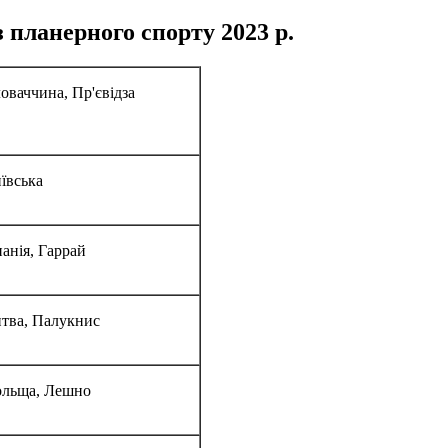
 планерного спорту 2023 р.
оваччина, Пр'євідза
ївська
панія, Гаррай
тва, Палукнис
льща, Лешно