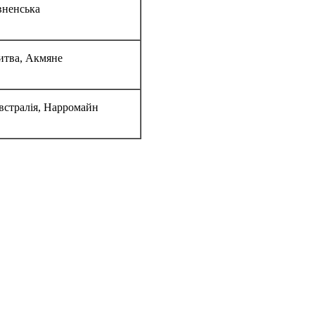
вненська
тва, Акмяне
стралія, Нарромайн