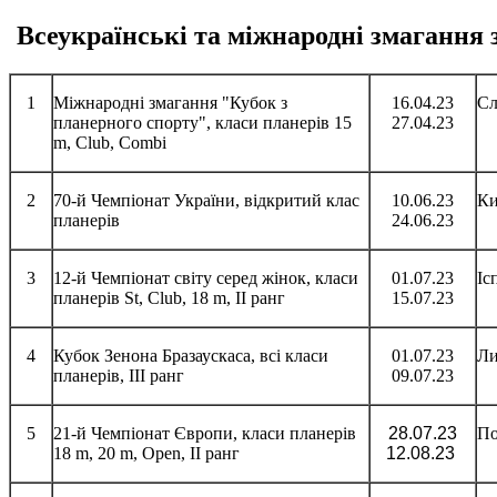
Всеукраїнські та міжнародні змагання з
1
Міжнародні змагання "Кубок з
16.04.23
Сл
планерного спорту", класи планерів 15
27.04.23
m, Club, Combi
2
70-й Чемпіонат України, відкритий клас
10.06.23
Ки
планерів
24.06.23
3
12-й Чемпіонат світу серед жінок, класи
01.07.23
Іс
планерів St, Club, 18 m, II ранг
15.07.23
4
Кубок Зенона Бразаускаса, всі класи
01.07.23
Ли
планерів, III ранг
09.07.23
5
21-й Чемпіонат Європи, класи планерів
28.07.23
По
18 m, 20 m, Open, II ранг
12.08.23