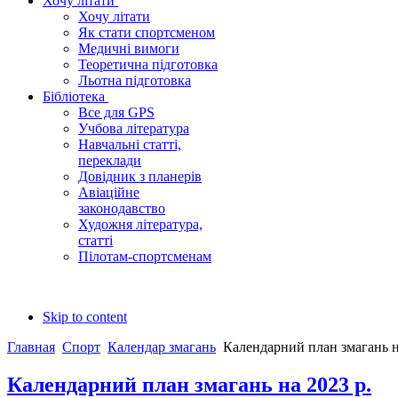
Хочу літати
Хочу літати
Як стати спортсменом
Медичні вимоги
Теоретична підготовка
Льотна підготовка
Бібліотека
Все для GPS
Учбова література
Навчальні статті,
переклади
Довідник з планерів
Авіаційне
законодавство
Художня література,
статті
Пілотам-спортсменам
Skip to content
Главная
Спорт
Календар змагань
Календарний план змагань н
Календарний план змагань на 2023 р.