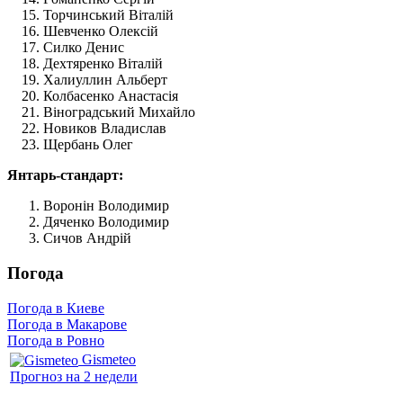
Торчинський Віталій
Шевченко Олексій
Силко Денис
Дехтяренко Віталій
Халиуллин Альберт
Колбасенко Анастасія
Віноградський Михайло
Новиков Владислав
Щербань Олег
Янтарь-стандарт:
Воронін Володимир
Дяченко Володимир
Сичов Андрій
Погода
Погода в Киеве
Погода в Макарове
Погода в Ровно
Gismeteo
Прогноз на 2 недели