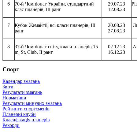
6
70-й Чемпіонат України, стандартний
29.07.23
Рі
клас планерів, III ранг
12.08.23
7
Кубок Жемайтії, всі класи планерів, III
20.08.23
Ли
ранг
27.08.23
8
37-й Чемпіонат світу, класи планерів 15
02.12.23
Ав
m, St, Club, II ранг
16.12.23
Спорт
Календар змагань
Звіти
Результати змагань
Нормативи
Результати минулих змагань
Рейтинги спортсменів
Планерні клуби
Класифікація планерів
Рекорди