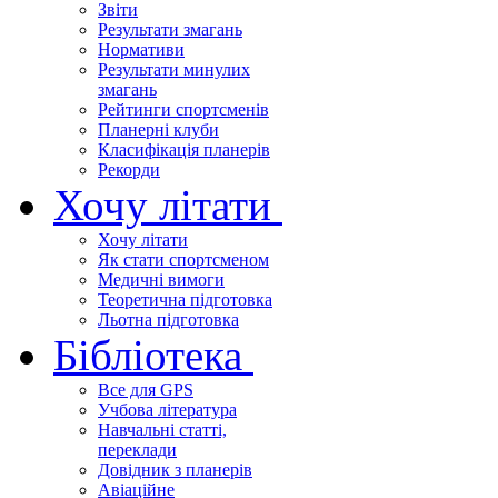
Звіти
Результати змагань
Нормативи
Результати минулих
змагань
Рейтинги спортсменів
Планерні клуби
Класифікація планерів
Рекорди
Хочу літати
Хочу літати
Як стати спортсменом
Медичні вимоги
Теоретична підготовка
Льотна підготовка
Бібліотека
Все для GPS
Учбова література
Навчальні статті,
переклади
Довідник з планерів
Авіаційне