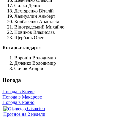
Шевченко Олексій
Силко Денис
Дехтяренко Віталій
Халиуллин Альберт
Колбасенко Анастасія
Віноградський Михайло
Новиков Владислав
Щербань Олег
Янтарь-стандарт:
Воронін Володимир
Дяченко Володимир
Сичов Андрій
Погода
Погода в Киеве
Погода в Макарове
Погода в Ровно
Gismeteo
Прогноз на 2 недели