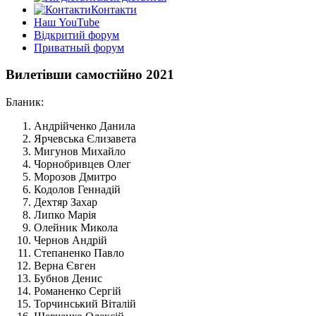
Контакти
Наш YouTube
Відкритий форум
Приватный форум
Вилетівши самостійно 2021
Бланик:
Андрійченко Данила
Ярчевська Єлизавета
Мигунов Михайло
Чорнобривцев Олег
Морозов Дмитро
Кодолов Геннадій
Дехтяр Захар
Липко Марія
Олейник Микола
Чернов Андрій
Степаненко Павло
Верна Євген
Бубнов Денис
Романенко Сергій
Торчинський Віталій