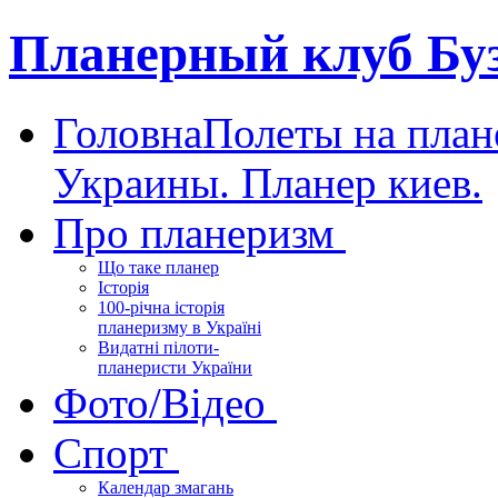
Планерный клуб Бу
Головна
Полеты на план
Украины. Планер киев.
Про планеризм
Що таке планер
Історія
100-річна історія
планеризму в Україні
Видатні пілоти-
планеристи України
Фото/Відео
Спорт
Календар змагань