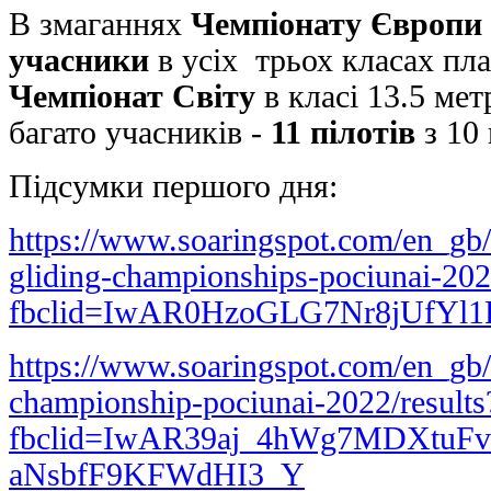
В змаганнях
Чемпіонату Європи
учасники
в усіх трьох класах план
Чемпіонат Світу
в класі 13.5 мет
багато учасників -
11 пілотів
з 10 
Підсумки першого дня:
https://www.soaringspot.com/en_gb/
gliding-championships-pociunai-202
fbclid=IwAR0HzoGLG7Nr8jUfYl
https://www.soaringspot.com/en_gb/4
championship-pociunai-2022/results
fbclid=IwAR39aj_4hWg7MDXtu
aNsbfF9KFWdHI3_Y