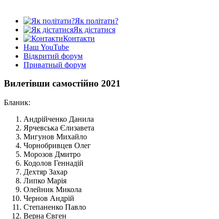
Як політати?
Як дістатися
Контакти
Наш YouTube
Відкритий форум
Приватный форум
Вилетівши самостійно 2021
Бланик:
Андрійченко Данила
Ярчевська Єлизавета
Мигунов Михайло
Чорнобривцев Олег
Морозов Дмитро
Кодолов Геннадій
Дехтяр Захар
Липко Марія
Олейник Микола
Чернов Андрій
Степаненко Павло
Верна Євген