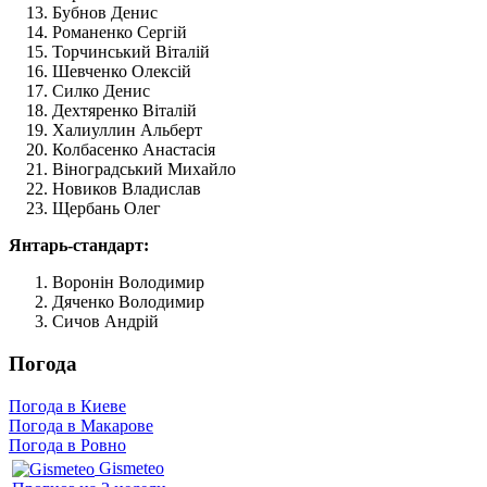
Бубнов Денис
Романенко Сергій
Торчинський Віталій
Шевченко Олексій
Силко Денис
Дехтяренко Віталій
Халиуллин Альберт
Колбасенко Анастасія
Віноградський Михайло
Новиков Владислав
Щербань Олег
Янтарь-стандарт:
Воронін Володимир
Дяченко Володимир
Сичов Андрій
Погода
Погода в Киеве
Погода в Макарове
Погода в Ровно
Gismeteo