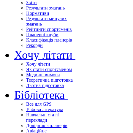
Звіти
Результати змагань
Нормативи
Результати минулих
змагань
Рейтинги спортсменів
Планерні клуби
Класифікація планерів
Рекорди
Хочу літати
Хочу літати
Як стати спортсменом
Медичні вимоги
Теоретична підготовка
Льотна підготовка
Бібліотека
Все для GPS
Учбова література
Навчальні статті,
переклади
Довідник з планерів
Авіаційне