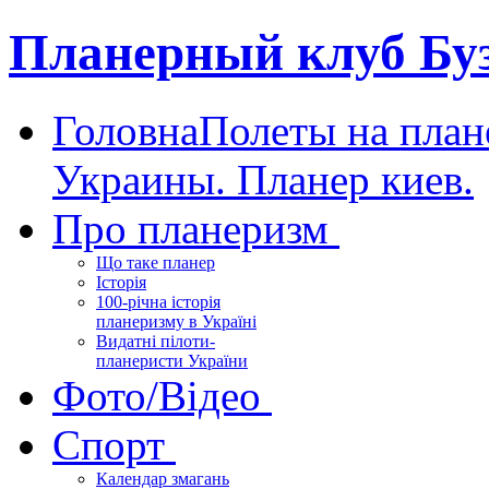
Планерный клуб Бу
Головна
Полеты на план
Украины. Планер киев.
Про планеризм
Що таке планер
Історія
100-річна історія
планеризму в Україні
Видатні пілоти-
планеристи України
Фото/Відео
Спорт
Календар змагань