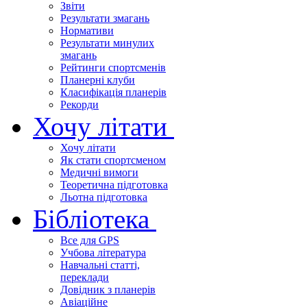
Звіти
Результати змагань
Нормативи
Результати минулих
змагань
Рейтинги спортсменів
Планерні клуби
Класифікація планерів
Рекорди
Хочу літати
Хочу літати
Як стати спортсменом
Медичні вимоги
Теоретична підготовка
Льотна підготовка
Бібліотека
Все для GPS
Учбова література
Навчальні статті,
переклади
Довідник з планерів
Авіаційне