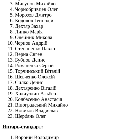
Мигунов Михайло
Чорнобривцев Олег
Морозов Дмитро
Кодолов Геннадій
Дехтяр Захар
Липко Марія
Олейник Микола
Чернов Андрій
Степаненко Павло
Верна Євген
Бубнов Денис
Романенко Сергій
Торчинський Віталій
Шевченко Олексій
Силко Денис
Дехтяренко Віталій
Халиуллин Альберт
Колбасенко Анастасія
Віноградський Михайло
Новиков Владислав
Щербань Олег
Янтарь-стандарт:
Воронін Володимир