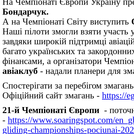
На Чемпіонаті Європи Україну пр
Бондарчук.
А на Чемпіонаті Світу виступить
Наші пілоти змогли взяти участь 
завдяки широкій підтримці авіацій
багато українських та закордонни
фінансами, а організатори Чемпіо
авіаклуб
- надали планери для зм
Спостерігати за перебігом змагань
Офіційний сайт змагань -
https://
21-й Чемпіонаті Європи
- поточн
-
https://www.soaringspot.com/en_gb
gliding-championships-pociunai-202