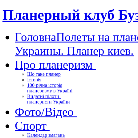
Планерный клуб Бу
Головна
Полеты на план
Украины. Планер киев.
Про планеризм
Що таке планер
Історія
100-річна історія
планеризму в Україні
Видатні пілоти-
планеристи України
Фото/Відео
Спорт
Календар змагань