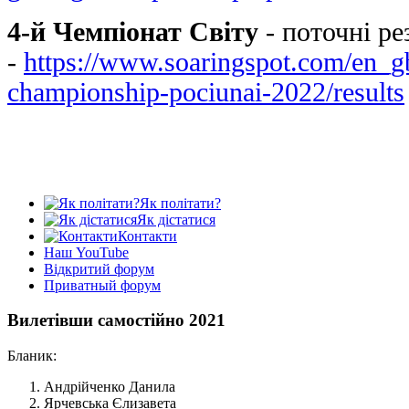
4-й Чемпіонат Світу
- поточні ре
-
https://www.soaringspot.com/en_gb
championship-pociunai-2022/results
Як політати?
Як дістатися
Контакти
Наш YouTube
Відкритий форум
Приватный форум
Вилетівши самостійно 2021
Бланик:
Андрійченко Данила
Ярчевська Єлизавета