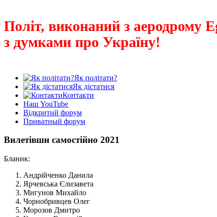
Політ, виконаний з аеродрому E
з думками про Україну!
Як політати?
Як дістатися
Контакти
Наш YouTube
Відкритий форум
Приватный форум
Вилетівши самостійно 2021
Бланик:
Андрійченко Данила
Ярчевська Єлизавета
Мигунов Михайло
Чорнобривцев Олег
Морозов Дмитро