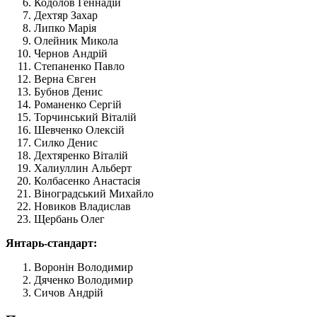
Кодолов Геннадій
Дехтяр Захар
Липко Марія
Олейник Микола
Чернов Андрій
Степаненко Павло
Верна Євген
Бубнов Денис
Романенко Сергій
Торчинський Віталій
Шевченко Олексій
Силко Денис
Дехтяренко Віталій
Халиуллин Альберт
Колбасенко Анастасія
Віноградський Михайло
Новиков Владислав
Щербань Олег
Янтарь-стандарт:
Воронін Володимир
Дяченко Володимир
Сичов Андрій