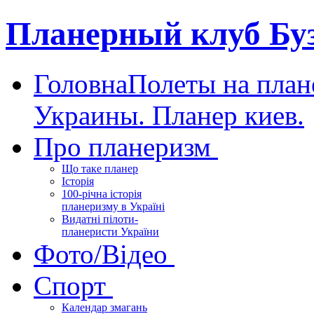
Планерный клуб Бу
Головна
Полеты на план
Украины. Планер киев.
Про планеризм
Що таке планер
Історія
100-річна історія
планеризму в Україні
Видатні пілоти-
планеристи України
Фото/Відео
Спорт
Календар змагань