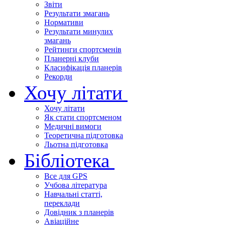
Звіти
Результати змагань
Нормативи
Результати минулих
змагань
Рейтинги спортсменів
Планерні клуби
Класифікація планерів
Рекорди
Хочу літати
Хочу літати
Як стати спортсменом
Медичні вимоги
Теоретична підготовка
Льотна підготовка
Бібліотека
Все для GPS
Учбова література
Навчальні статті,
переклади
Довідник з планерів
Авіаційне