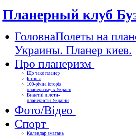
Планерный клуб Бу
Головна
Полеты на план
Украины. Планер киев.
Про планеризм
Що таке планер
Історія
100-річна історія
планеризму в Україні
Видатні пілоти-
планеристи України
Фото/Відео
Спорт
Календар змагань