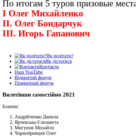
По итогам 5 туров призовые места
I Олег Михайленко
II. Олег Бондарчук
III. Игорь Гапанович
Як політати?
Як дістатися
Контакти
Наш YouTube
Відкритий форум
Приватный форум
Вилетівши самостійно 2021
Бланик:
Андрійченко Данила
Ярчевська Єлизавета
Мигунов Михайло
Чорнобривцев Олег