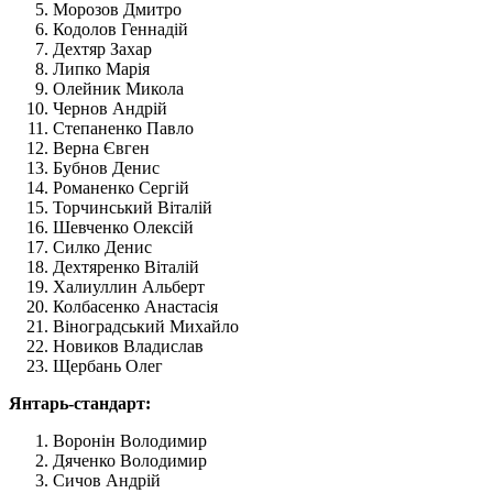
Морозов Дмитро
Кодолов Геннадій
Дехтяр Захар
Липко Марія
Олейник Микола
Чернов Андрій
Степаненко Павло
Верна Євген
Бубнов Денис
Романенко Сергій
Торчинський Віталій
Шевченко Олексій
Силко Денис
Дехтяренко Віталій
Халиуллин Альберт
Колбасенко Анастасія
Віноградський Михайло
Новиков Владислав
Щербань Олег
Янтарь-стандарт:
Воронін Володимир
Дяченко Володимир
Сичов Андрій