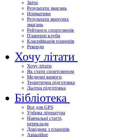
Звіти
Результати змагань
Нормативи
Результати минулих
змагань
Рейтинги спортсменів
Планерні клуби
Класифікація планерів
Рекорди
Хочу літати
Хочу літати
Як стати спортсменом
Медичні вимоги
Теоретична підготовка
Льотна підготовка
Бібліотека
Все для GPS
Учбова література
Навчальні статті,
переклади
Довідник з планерів
Авіаційне