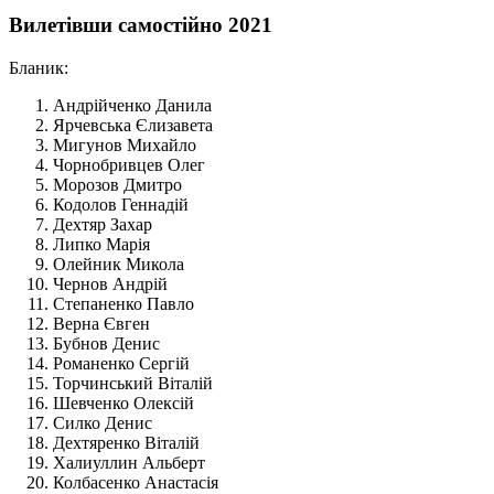
Вилетівши самостійно 2021
Бланик:
Андрійченко Данила
Ярчевська Єлизавета
Мигунов Михайло
Чорнобривцев Олег
Морозов Дмитро
Кодолов Геннадій
Дехтяр Захар
Липко Марія
Олейник Микола
Чернов Андрій
Степаненко Павло
Верна Євген
Бубнов Денис
Романенко Сергій
Торчинський Віталій
Шевченко Олексій
Силко Денис
Дехтяренко Віталій
Халиуллин Альберт
Колбасенко Анастасія