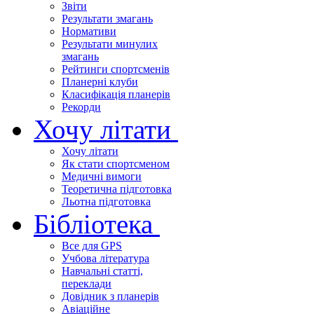
Звіти
Результати змагань
Нормативи
Результати минулих
змагань
Рейтинги спортсменів
Планерні клуби
Класифікація планерів
Рекорди
Хочу літати
Хочу літати
Як стати спортсменом
Медичні вимоги
Теоретична підготовка
Льотна підготовка
Бібліотека
Все для GPS
Учбова література
Навчальні статті,
переклади
Довідник з планерів
Авіаційне