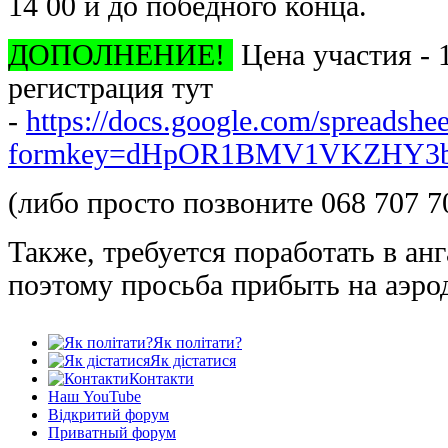
14 00 и до победного конца.
ДОПОЛНЕНИЕ!
Цена участия - 
регистрация тут
-
https://docs.google.com/spreadshe
formkey=dHpOR1BMV1VKZHY
(либо просто позвоните 068 707 7
Также, требуется поработать в анг
поэтому просьба прибыть на аэр
Як політати?
Як дістатися
Контакти
Наш YouTube
Відкритий форум
Приватный форум