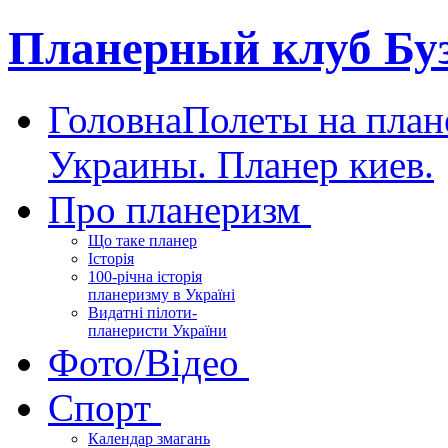
Планерный клуб Бу
Головна
Полеты на план
Украины. Планер киев.
Про планеризм
Що таке планер
Історія
100-річна історія
планеризму в Україні
Видатні пілоти-
планеристи України
Фото/Відео
Спорт
Календар змагань