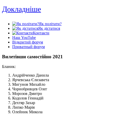
Докладніше
Як політати?
Як дістатися
Контакти
Наш YouTube
Відкритий форум
Приватный форум
Вилетівши самостійно 2021
Бланик:
Андрійченко Данила
Ярчевська Єлизавета
Мигунов Михайло
Чорнобривцев Олег
Морозов Дмитро
Кодолов Геннадій
Дехтяр Захар
Липко Марія
Олейник Микола