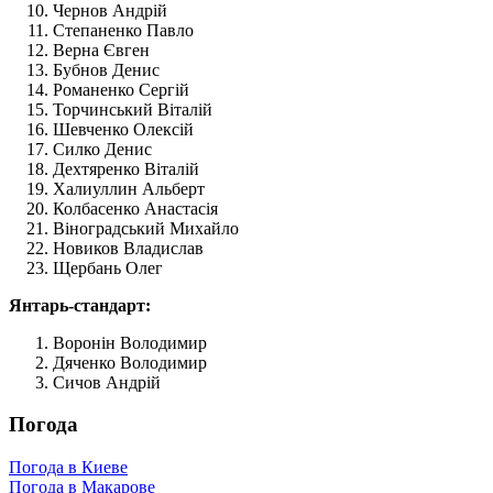
Чернов Андрій
Степаненко Павло
Верна Євген
Бубнов Денис
Романенко Сергій
Торчинський Віталій
Шевченко Олексій
Силко Денис
Дехтяренко Віталій
Халиуллин Альберт
Колбасенко Анастасія
Віноградський Михайло
Новиков Владислав
Щербань Олег
Янтарь-стандарт:
Воронін Володимир
Дяченко Володимир
Сичов Андрій
Погода
Погода в Киеве
Погода в Макарове