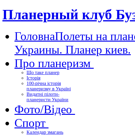
Планерный клуб Бу
Головна
Полеты на план
Украины. Планер киев.
Про планеризм
Що таке планер
Історія
100-річна історія
планеризму в Україні
Видатні пілоти-
планеристи України
Фото/Відео
Спорт
Календар змагань