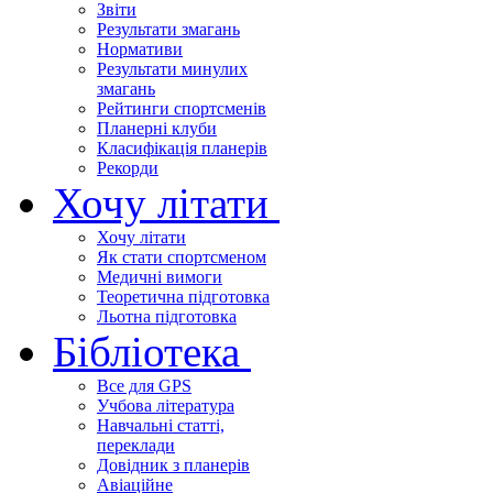
Звіти
Результати змагань
Нормативи
Результати минулих
змагань
Рейтинги спортсменів
Планерні клуби
Класифікація планерів
Рекорди
Хочу літати
Хочу літати
Як стати спортсменом
Медичні вимоги
Теоретична підготовка
Льотна підготовка
Бібліотека
Все для GPS
Учбова література
Навчальні статті,
переклади
Довідник з планерів
Авіаційне